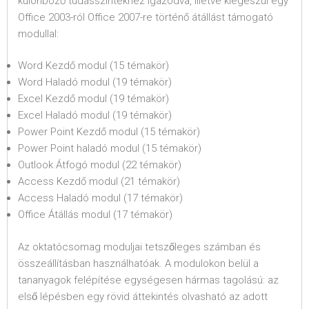
különböző tudásszintekhez igazodva, illetve kiegészül egy
Office 2003-ról Office 2007-re történő átállást támogató
modullal:
Word Kezdő modul (15 témakör)
Word Haladó modul (19 témakör)
Excel Kezdő modul (19 témakör)
Excel Haladó modul (19 témakör)
Power Point Kezdő modul (15 témakör)
Power Point haladó modul (15 témakör)
Outlook Átfogó modul (22 témakör)
Access Kezdő modul (21 témakör)
Access Haladó modul (17 témakör)
Office Átállás modul (17 témakör)
Az oktatócsomag moduljai tetszőleges számban és
összeállításban használhatóak. A modulokon belül a
tananyagok felépítése egységesen hármas tagolású: az
első lépésben egy rövid áttekintés olvasható az adott