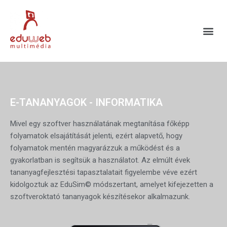
E-TANANYAGOK - INFORMATIKA
Mivel egy szoftver használatának megtanítása főképp
folyamatok elsajátítását jelenti, ezért alapvető, hogy
folyamatok mentén magyarázzuk a működést és a
gyakorlatban is segítsük a használatot. Az elmúlt évek
tananyagfejlesztési tapasztalatait figyelembe véve ezért
kidolgoztuk az EduSim© módszertant, amelyet kifejezetten a
szoftveroktató tananyagok készítésekor alkalmazunk.