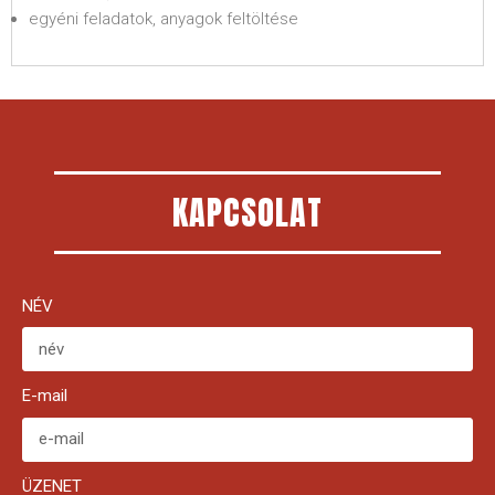
egyéni feladatok, anyagok feltöltése
KAPCSOLAT
NÉV
E-mail
ÜZENET