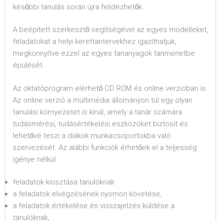
későbbi tanulás során újra felidézhetők.
A beépített szerkesztő segítségével az egyes modelleket,
feladatokat a helyi kerettantervekhez igazíthatjuk,
megkönnyítve ezzel az egyes tananyagok tanmenetbe
épülését.
Az oktatóprogram elérhető CD ROM és online verzióban is.
Az online verzió a multimédia állományon túl egy olyan
tanulási környezetet is kínál, amely a tanár számára
tudásmérési, tudásértékelési eszközöket biztosít és
lehetővé teszi a diákok munkacsoportokba való
szervezését. Az alábbi funkciók érhetőek el a teljesség
igénye nélkül:
feladatok kiosztása tanulóknak
a feladatok elvégzésének nyomon követése,
a feladatok értékelése és visszajelzés küldése a
tanulóknak,