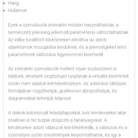
Hang
Hullámok
Ezek a szimulációk interaktív módon használhatóak, a
természeti jelenség jellemző paraméterei változtathatóak.
Az előre beállított kísérleteket elindítva az adott
objektumok mozgásba lendülnek, és a jelenségeket leíró
paraméterek változása figyelemmel kísérhető.
Az interaktív szimulációk mellett olyan eszközöket is
találunk, amelyek segítséget nyújtanak a virtuális kísérletek
során mért adatok kiértékelésében. Az adatokat táblázat
formájában rögzíthetjük, grafikonon ábrázolhatjuk, és
diagramokkal tehetjük teljessé.
A diákok különböző feladatlapokkal, kvíz kérdésekkel akár
önállóan is fel tudják dolgozni a tananyagokat. A
kérdésekre adott válaszok kiértékelhetők, a válaszok és a
személyre szóló eredmények kinyomtathatók, és így a