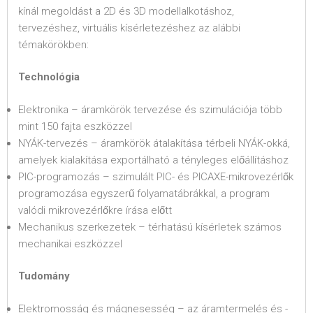
kínál megoldást a 2D és 3D modellalkotáshoz,
tervezéshez, virtuális kísérletezéshez az alábbi
témakörökben:
Technológia
Elektronika – áramkörök tervezése és szimulációja több
mint 150 fajta eszközzel
NYÁK-tervezés – áramkörök átalakítása térbeli NYÁK-okká,
amelyek kialakítása exportálható a tényleges előállításhoz
PIC-programozás – szimulált PIC- és PICAXE-mikrovezérlők
programozása egyszerű folyamatábrákkal, a program
valódi mikrovezérlőkre írása előtt
Mechanikus szerkezetek – térhatású kísérletek számos
mechanikai eszközzel
Tudomány
Elektromosság és mágnesesség – az áramtermelés és -