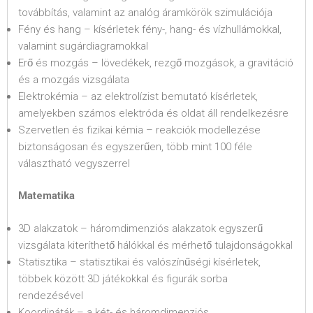
továbbítás, valamint az analóg áramkörök szimulációja
Fény és hang – kísérletek fény-, hang- és vízhullámokkal,
valamint sugárdiagramokkal
Erő és mozgás – lövedékek, rezgő mozgások, a gravitáció
és a mozgás vizsgálata
Elektrokémia – az elektrolízist bemutató kísérletek,
amelyekben számos elektróda és oldat áll rendelkezésre
Szervetlen és fizikai kémia – reakciók modellezése
biztonságosan és egyszerűen, több mint 100 féle
választható vegyszerrel
Matematika
3D alakzatok – háromdimenziós alakzatok egyszerű
vizsgálata kiteríthető hálókkal és mérhető tulajdonságokkal
Statisztika – statisztikai és valószínűségi kísérletek,
többek között 3D játékokkal és figurák sorba
rendezésével
Koordináták – a két- és háromdimenziós