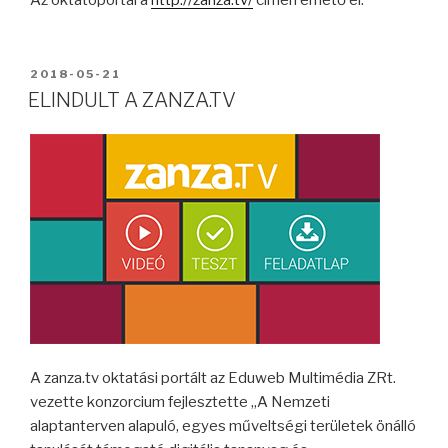
Az oktatóportál a
http://zanza.tv/
címen érhető el.
2018-05-21
ELINDULT A ZANZA.TV
A zanza.tv oktatási portált az Eduweb Multimédia ZRt.
vezette konzorcium fejlesztette „A Nemzeti
alaptanterven alapuló, egyes műveltségi területek önálló