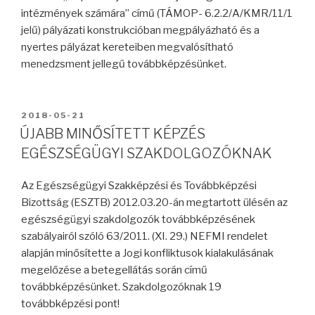
intézmények számára” című (TÁMOP- 6.2.2/A/KMR/11/1
jelű) pályázati konstrukcióban megpályázható és a
nyertes pályázat kereteiben megvalósítható
menedzsment jellegű továbbképzésünket.
2018-05-21
ÚJABB MINŐSÍTETT KÉPZÉS
EGÉSZSÉGÜGYI SZAKDOLGOZÓKNAK
Az Egészségügyi Szakképzési és Továbbképzési
Bizottság (ESZTB) 2012.03.20-án megtartott ülésén az
egészségügyi szakdolgozók továbbképzésének
szabályairól szóló 63/2011. (XI. 29.) NEFMI rendelet
alapján minősítette a Jogi konfliktusok kialakulásának
megelőzése a betegellátás során című
továbbképzésünket. Szakdolgozóknak 19
továbbképzési pont!