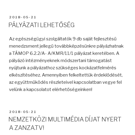
2018-05-21
PÁLYÁZATI LEHETŐSÉG
Az egészségügyi szolgáltatók 9 db saját fejlesztésű
menedzsment jellegű továbbképzésünkre pályázhatnak
a TÁMOP 6.2.2/A- A/KMR/11/1 pályázat keretében. A
pályázó intézményeknek módszertani támogatást
nyújtunk a pályázathoz szükséges kockázatfelmérés
elkészítéséhez. Amennyiben felkeltettük érdeklődését,
az együttműködés részleteivel kapcsolatban vegye fel
velünk a kapcsolatot elérhetőségeinken!
2018-05-21
NEMZETKÖZI MULTIMÉDIA DÍJAT NYERT
A ZANZA.TV!