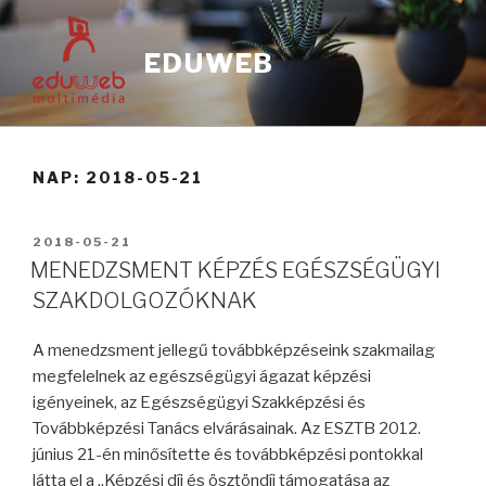
EDUWEB
NAP: 2018-05-21
2018-05-21
MENEDZSMENT KÉPZÉS EGÉSZSÉGÜGYI
SZAKDOLGOZÓKNAK
A menedzsment jellegű továbbképzéseink szakmailag
megfelelnek az egészségügyi ágazat képzési
igényeinek, az Egészségügyi Szakképzési és
Továbbképzési Tanács elvárásainak. Az ESZTB 2012.
június 21-én minősítette és továbbképzési pontokkal
látta el a „Képzési díj és ösztöndíj támogatása az