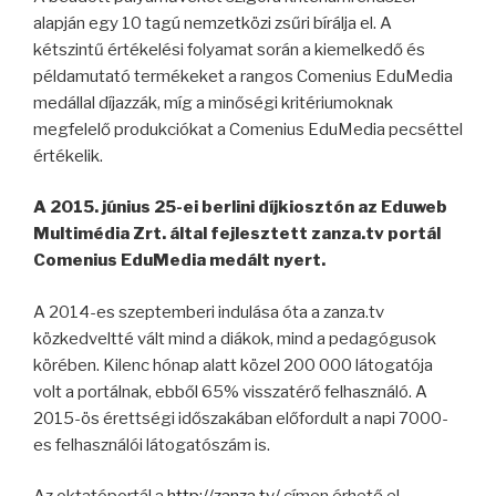
alapján egy 10 tagú nemzetközi zsűri bírálja el. A
kétszintű értékelési folyamat során a kiemelkedő és
példamutató termékeket a rangos Comenius EduMedia
medállal díjazzák, míg a minőségi kritériumoknak
megfelelő produkciókat a Comenius EduMedia pecséttel
értékelik.
A 2015. június 25-ei berlini díjkiosztón az Eduweb
Multimédia Zrt. által fejlesztett zanza.tv portál
Comenius EduMedia medált nyert.
A 2014-es szeptemberi indulása óta a zanza.tv
közkedveltté vált mind a diákok, mind a pedagógusok
körében. Kilenc hónap alatt közel 200 000 látogatója
volt a portálnak, ebből 65% visszatérő felhasználó. A
2015-ös érettségi időszakában előfordult a napi 7000-
es felhasználói látogatószám is.