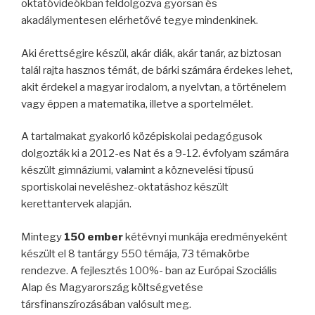
oktatóvideókban feldolgozva gyorsan és
akadálymentesen elérhetővé tegye mindenkinek.
Aki érettségire készül, akár diák, akár tanár, az biztosan
talál rajta hasznos témát, de bárki számára érdekes lehet,
akit érdekel a magyar irodalom, a nyelvtan, a történelem
vagy éppen a matematika, illetve a sportelmélet.
A tartalmakat gyakorló középiskolai pedagógusok
dolgozták ki a 2012-es Nat és a 9-12. évfolyam számára
készült gimnáziumi, valamint a köznevelési típusú
sportiskolai neveléshez-oktatáshoz készült
kerettantervek alapján.
Mintegy
150 ember
kétévnyi munkája eredményeként
készült el 8 tantárgy 550 témája, 73 témakörbe
rendezve. A fejlesztés 100%- ban az Európai Szociális
Alap és Magyarország költségvetése
társfinanszírozásában valósult meg.