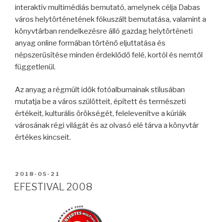
interaktív multimédiás bemutató, amelynek célja Dabas
város helytörténetének fókuszált bemutatása, valamint a
könyvtárban rendelkezésre álló gazdag helytörténeti
anyag online formában történő eljuttatása és
népszerűsítése minden érdeklődő felé, kortól és nemtől
függetlenül.
Az anyag a régmúlt idők fotóalbumainak stílusában
mutatja be a város szülötteit, épített és természeti
értékeit, kulturális örökségét, felelevenítve a kúriák
városának régi világát és az olvasó elé tárva a könyvtár
értékes kincseit.
2018-05-21
EFESTIVAL 2008