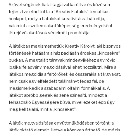
Szövetségének fiatal tagjaival karöltve és közösen
fejlesztve elindította a “Kreatív Fiatalok” tematikus
honlapot, mely a fiatalokat kreativitásra bátorítja,
valamint a szellemi alkotóképesség eredményeként
létrejövő alkotások védelmét promótálja.
A játékban megismerhetjük Kreatív Károlyt, aki bizonyos
történések hatására a ház padlásán érdekes „kincsekre”
bukkan. A megtalált tárgyak mindegyikéhez egy rövid
logikai feladvány megoldásával lehet hozzájutni. Mire a
játékos megoldja a fejtörőket, és összerakja a tárgyakat,
nem csak egy elfeledett találmányt fedez fel, de
megismerkedik a szabadalmi oltalmi formákkal is. A
játékot apróbb gegek és zene színesíti, mindezt a
felhasználó ügyességére bízva, mivel ezeket épp úgy
meg kell találni, mint a „kincseket”.
A játék megvalósítása együttműködésben történt: a
játék oktató elemeit, illetve a könnyen érthető, de mégis