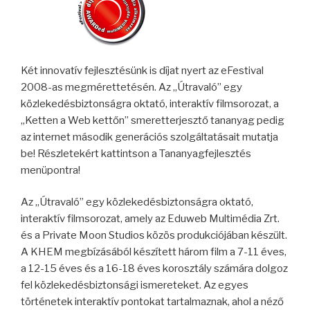
Két innovatív fejlesztésünk is díjat nyert az eFestival
2008-as megmérettetésén. Az „Útravaló” egy
közlekedésbiztonságra oktató, interaktív filmsorozat, a
„Ketten a Web kettőn” smeretterjesztő tananyag pedig
az internet második generációs szolgáltatásait mutatja
be! Részletekért kattintson a Tananyagfejlesztés
menüpontra!
Az „Útravaló” egy közlekedésbiztonságra oktató,
interaktív filmsorozat, amely az Eduweb Multimédia Zrt.
és a Private Moon Studios közös produkciójában készült.
A KHEM megbízásából készített három film a 7-11 éves,
a 12-15 éves és a 16-18 éves korosztály számára dolgoz
fel közlekedésbiztonsági ismereteket. Az egyes
történetek interaktív pontokat tartalmaznak, ahol a néző