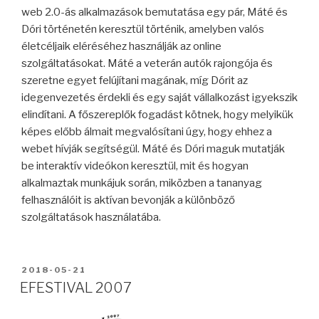
web 2.0-ás alkalmazások bemutatása egy pár, Máté és
Dóri történetén keresztül történik, amelyben valós
életcéljaik eléréséhez használják az online
szolgáltatásokat. Máté a veterán autók rajongója és
szeretne egyet felújítani magának, míg Dórit az
idegenvezetés érdekli és egy saját vállalkozást igyekszik
elindítani. A főszereplők fogadást kötnek, hogy melyikük
képes előbb álmait megvalósítani úgy, hogy ehhez a
webet hívják segítségül. Máté és Dóri maguk mutatják
be interaktív videókon keresztül, mit és hogyan
alkalmaztak munkájuk során, miközben a tananyag
felhasználóit is aktívan bevonják a különböző
szolgáltatások használatába.
2018-05-21
EFESTIVAL 2007