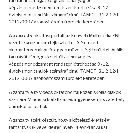
tanulását támogató digitális tananyag és
képzésmenedzsment rendszer létrehozása 9- 12.
évfolyamon tanulók számára” című, TÁMOP-3.1.2-12/1-
2012-0007 azonosítószámú projekt keretében.
A
zanza.tv
oktatási portált az Eduweb Multimédia ZRt.
vezette konzorcium fejlesztette „A Nemzeti
alaptanterven alapuló, egyes műveltségi területek önálló
tanulását támogató digitális tananyag és
képzésmenedzsment rendszer létrehozása 9- 12.
évfolyamon tanulók számára” című, TÁMOP-3.1.2-12/1-
2012-0007 azonosítószámú projekt keretében.
A zanza.tv egy videós oktatóportál középiskolás diákok
számára. Mindenki korlátlanul és ingyenesen hozzáférhet,
bármikor és bárhol.
A zanza.tv azért készült, hogy a kötelező érettségi
tantárgyak (kivéve idegen nyelv) 4 évnyi anyagát