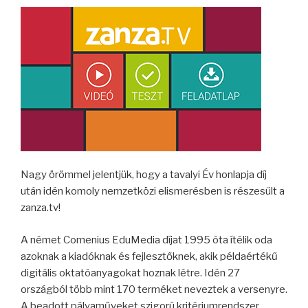
Nagy örömmel jelentjük, hogy a tavalyi Év honlapja díj
után idén komoly nemzetközi elismerésben is részesült a
zanza.tv!
A német Comenius EduMedia díjat 1995 óta ítélik oda
azoknak a kiadóknak és fejlesztőknek, akik példaértékű
digitális oktatóanyagokat hoznak létre. Idén 27
országból több mint 170 terméket neveztek a versenyre.
A beadott pályaműveket szigorú kritériumrendszer