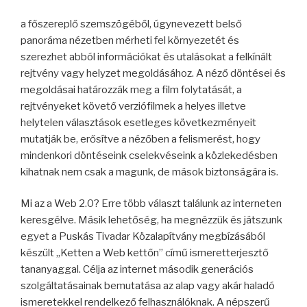
a főszereplő szemszögéből, úgynevezett belső
panoráma nézetben mérheti fel környezetét és
szerezhet abból információkat és utalásokat a felkínált
rejtvény vagy helyzet megoldásához. A néző döntései és
megoldásai határozzák meg a film folytatását, a
rejtvényeket követő verziófilmek a helyes illetve
helytelen választások esetleges következményeit
mutatják be, erősítve a nézőben a felismerést, hogy
mindenkori döntéseink cselekvéseink a közlekedésben
kihatnak nem csak a magunk, de mások biztonságára is.
Mi az a Web 2.0? Erre több választ találunk az interneten
keresgélve. Másik lehetőség, ha megnézzük és játszunk
egyet a Puskás Tivadar Közalapítvány megbízásából
készült „Ketten a Web kettőn” című ismeretterjesztő
tananyaggal. Célja az internet második generációs
szolgáltatásainak bemutatása az alap vagy akár haladó
ismeretekkel rendelkező felhasználóknak. A népszerű